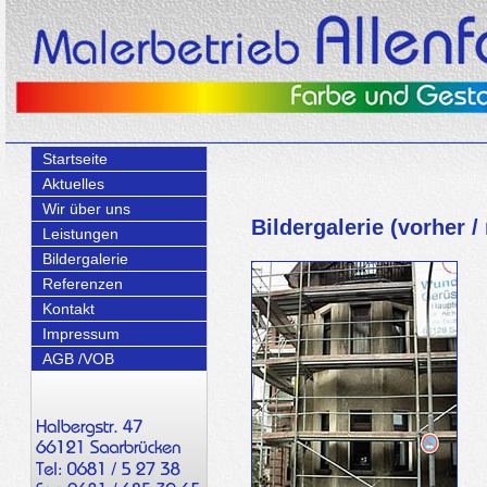
Startseite
Aktuelles
Wir über uns
Bildergalerie (vorher /
Leistungen
Bildergalerie
Referenzen
Kontakt
Impressum
AGB /VOB