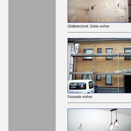
Glättetechnik: Diele vorher
______________________________
Fassade vorher
_______________________________