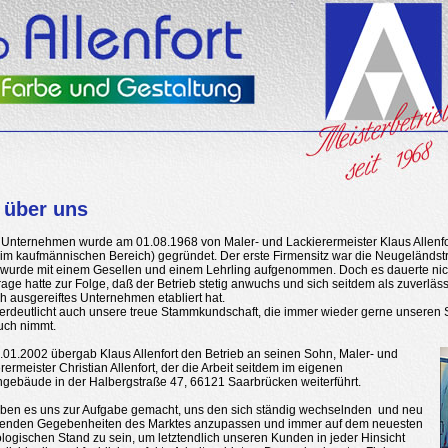
 über uns
Unternehmen wurde am 01.08.1968 von Maler- und Lackierermeister Klaus Allenf
im kaufmännischen Bereich) gegründet. Der erste Firmensitz war die Neugeländst
 wurde mit einem Gesellen und einem Lehrling aufgenommen. Doch es dauerte nic
age hatte zur Folge, daß der Betrieb stetig anwuchs und sich seitdem als zuverlä
ch ausgereiftes Unternehmen etabliert hat.
erdeutlicht auch unsere treue Stammkundschaft, die immer wieder gerne unseren 
uch nimmt.
01.2002 übergab Klaus Allenfort den Betrieb an seinen Sohn, Maler- und
rermeister Christian Allenfort, der die Arbeit seitdem im eigenen
gebäude in der Halbergstraße 47, 66121 Saarbrücken weiterführt.
aben es uns zur Aufgabe gemacht, uns den sich ständig wechselnden und neu
etenden Gegebenheiten des Marktes anzupassen und immer auf dem neuesten
logischen Stand zu sein, um letztendlich unseren Kunden in jeder Hinsicht