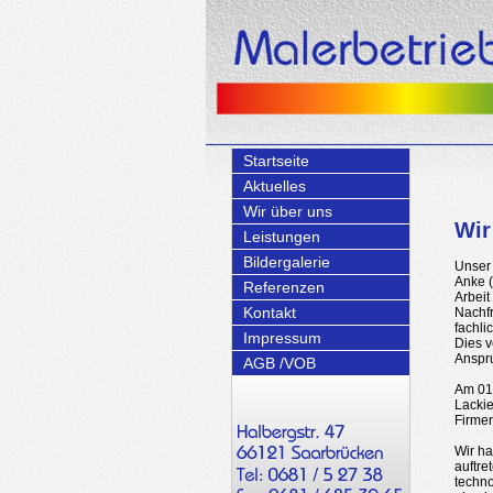
Startseite
Aktuelles
Wir über uns
Wir
Leistungen
Bildergalerie
Unser 
Anke (
Referenzen
Arbeit
Kontakt
Nachfr
fachli
Impressum
Dies v
Anspr
AGB /VOB
Am 01.
Lackie
Firmen
Wir h
auftr
techno