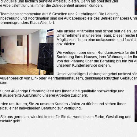
ndividuelle und fachlich perfekte Arbeit zu bieten. Denn als oberstes Ziel
r Arbeit steht für uns immer die Zufriedenheit unserer Kunden.
Team besteht momentan aus 6 Gesellen und 2 Lehrlingen. Die Leitung,
betreuung und Koordination sind die Aufgabengebiete des Betriebsinhabers Chris
ehmensgründers Klaus Allenfort.
Alle unsere Mitarbeiter sind schon seit vielen J
Unternehmens in unserem Team. Dieser reiche E
Möglichkeit, Ihnen eine umfassende und fachlich 
anzubieten.
Wir verfügen über einen Rundumservice für die
Sanierung Ihres Hauses, Ihrer Wohnung oder Ih
Von der Planung über die Beratung bis hin zur 
unserem Kundenservice dienen.
Unser vielseitiges Leistungsangebot umfasst sä
Außenbereich von Ein- oder Mehrfamilienhäusern, denkmalgeschützten Gebäuden, 
axen.
 über 40-jährige Erfahrung lässt uns Ihnen eine qualitativ hochwertige und
ch ausgereifte Ausführung unserer Arbeiten zusichern.
rden uns freuen, Sie zu unseren Kunden zählen zu dürfen und stehen Ihnen
eit zu einer individuellen Beratung zur Verfügung.
Sie uns gerne an, wir sind immer für Sie da, wenn es um Farbe, Gestaltung und
schutz geht.