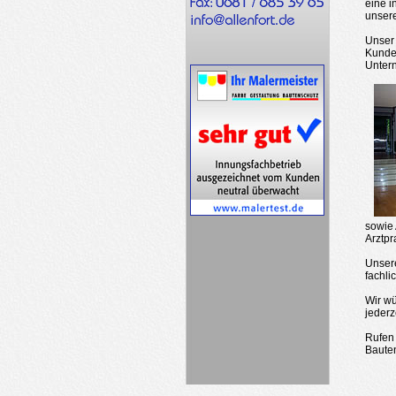
eine i
unsere
Unser 
Kunden
Untern
sowie 
Arztpr
Unsere
fachli
Wir wü
jederz
Rufen 
Bauten